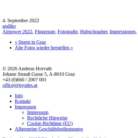
4. September 2022
andiho
Airpower 2022
,
Flugzeuge
,
Fotografie
,
Hubschrauber
,
Impressionen
,
« Sturm in Graz
Alte Fotos wieder herstellen »
© 2026 Andreas Horvath
Johann Strauß Gasse 5, A-8010 Graz
+43 (0)660 / 2007 001
office(et)sysdes.at
Info
Kontakt
Impressum
Impressum
Rechtliche Hinweise
Cookie-Richtlinie (EU)
Allgemeine Geschäftsbedingungen