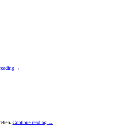
reading
→
stehen.
Continue reading
→