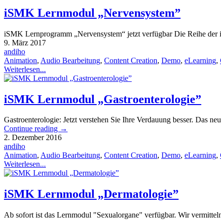
iSMK Lernmodul „Nervensystem”
iSMK Lernprogramm „Nervensystem“ jetzt verfügbar Die Reihe der in
9. März 2017
andiho
Animation
,
Audio Bearbeitung
,
Content Creation
,
Demo
,
eLearning
,
Weiterlesen...
iSMK Lernmodul „Gastroenterologie”
Gastroenterologie: Jetzt verstehen Sie Ihre Verdauung besser. Das neu
Continue reading
→
2. Dezember 2016
andiho
Animation
,
Audio Bearbeitung
,
Content Creation
,
Demo
,
eLearning
,
Weiterlesen...
iSMK Lernmodul „Dermatologie”
Ab sofort ist das Lernmodul "Sexualorgane" verfügbar. Wir vermittel