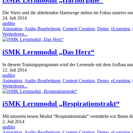
Die Niere und die ableitenden Harnwege stehen im Fokus unseres n
24. Juli 2014
andiho
Animation
,
Audio Bearbeitung
,
Content Creation
,
Demo
,
eLearning
,
Weiterlesen...
iSMK Lernmodul „Das Herz“
In diesem Trainingsprogramm wird der Lernende mit dem Aufbau und
12. Juli 2014
andiho
Animation
,
Audio Bearbeitung
,
Content Creation
,
Demo
,
eLearning
,
Weiterlesen...
iSMK Lernmodul „Respirationstrakt“
Mit unserem neuen Modul “Respirationstrakt” vermitteln wir Ihnen d
2. Juli 2014
andiho
Animation
,
Audio Bearbeitung
,
Content Creation
,
Demo
,
eLearning
,