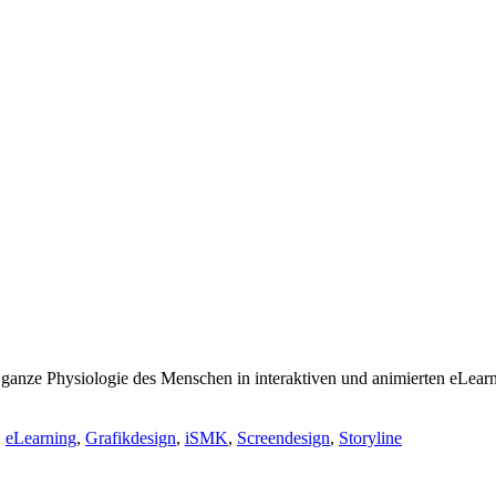
anze Physiologie des Menschen in interaktiven und animierten eLearni
,
eLearning
,
Grafikdesign
,
iSMK
,
Screendesign
,
Storyline