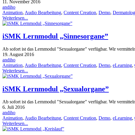
11. November 2016
andiho
Animation
,
Audio Bearbeitung
,
Content Creation
,
Demo
,
Dermatolog
Weiterlesen...
iSMK Lernmodul „Sinnesorgane”
Ab sofort ist das Lernmodul "Sexualorgane" verfügbar. Wir vermittel
19. August 2016
andiho
Animation
,
Audio Bearbeitung
,
Content Creation
,
Demo
,
eLearning
,
Weiterlesen...
iSMK Lernmodul „Sexualorgane”
Ab sofort ist das Lernmodul "Sexualorgane" verfügbar. Wir vermittel
6. Juli 2016
andiho
Animation
,
Audio Bearbeitung
,
Content Creation
,
Demo
,
eLearning
,
Weiterlesen...