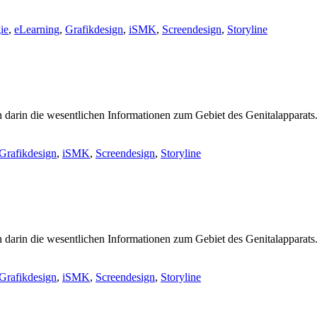
ie
,
eLearning
,
Grafikdesign
,
iSMK
,
Screendesign
,
Storyline
n darin die wesentlichen Informationen zum Gebiet des Genitalapparats
Grafikdesign
,
iSMK
,
Screendesign
,
Storyline
n darin die wesentlichen Informationen zum Gebiet des Genitalapparats
Grafikdesign
,
iSMK
,
Screendesign
,
Storyline