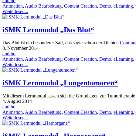
andiho
Animation
,
Audio Bearbeitung
,
Content Creation
,
Demo
,
eLearning
,
Weiterlesen...
iSMK Lernmodul „Das Blut“
Das Blut ist ein besonderer Saft, das sagte schon der Dichter.
Continu
8. November 2014
andiho
Animation
,
Audio Bearbeitung
,
Content Creation
,
Demo
,
eLearning
,
Weiterlesen...
iSMK Lernmodul „Lungentumoren“
Mit diesem Lernmodul lassen sich die Grundlagen zur Tumortherapie 
4. August 2014
andiho
Animation
,
Audio Bearbeitung
,
Content Creation
,
Demo
,
eLearning
,
Weiterlesen...
iSMK Lernmodul „Harnorgane“