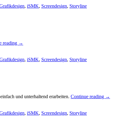
Grafikdesign
,
iSMK
,
Screendesign
,
Storyline
e reading
→
Grafikdesign
,
iSMK
,
Screendesign
,
Storyline
einfach und unterhaltend erarbeiten.
Continue reading
→
Grafikdesign
,
iSMK
,
Screendesign
,
Storyline