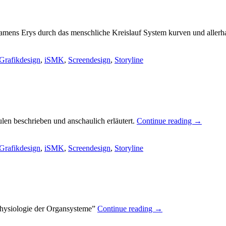
namens Erys durch das menschliche Kreislauf System kurven und alle
Grafikdesign
,
iSMK
,
Screendesign
,
Storyline
en beschrieben und anschaulich erläutert.
Continue reading
→
Grafikdesign
,
iSMK
,
Screendesign
,
Storyline
hysiologie der Organsysteme”
Continue reading
→