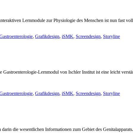
teraktiven Lernmodule zur Physiologie des Menschen ist nun fast voll
Gastroenterologie
,
Grafikdesign
,
iSMK
,
Screendesign
,
Storyline
e Gastroenterologie-Lernmodul von Ischler Institut ist eine leicht vers
Gastroenterologie
,
Grafikdesign
,
iSMK
,
Screendesign
,
Storyline
n darin die wesentlichen Informationen zum Gebiet des Genitalapparats