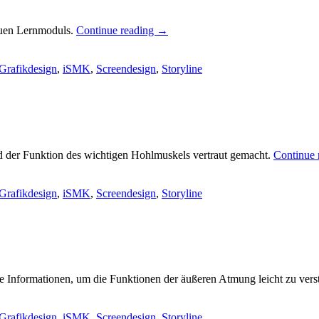
euen Lernmoduls.
Continue reading
→
Grafikdesign
,
iSMK
,
Screendesign
,
Storyline
 der Funktion des wichtigen Hohlmuskels vertraut gemacht.
Continue 
Grafikdesign
,
iSMK
,
Screendesign
,
Storyline
ie Informationen, um die Funktionen der äußeren Atmung leicht zu ver
Grafikdesign
,
iSMK
,
Screendesign
,
Storyline