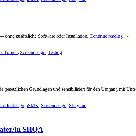
 ohne zusätzliche Software oder Installation.
Continue reading
→
r Trainer
,
Screendesign
,
Testing
die gesetzlichen Grundlagen und sensibilisiert für den Umgang mit U
Grafikdesign
,
iSMK
,
Screendesign
,
Storyline
rater/in SHQA