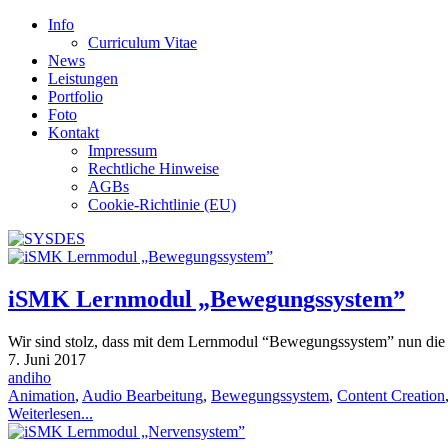
Info
Curriculum Vitae
News
Leistungen
Portfolio
Foto
Kontakt
Impressum
Rechtliche Hinweise
AGBs
Cookie-Richtlinie (EU)
iSMK Lernmodul „Bewegungssystem”
Wir sind stolz, dass mit dem Lernmodul “Bewegungssystem” nun die g
7. Juni 2017
andiho
Animation
,
Audio Bearbeitung
,
Bewegungssystem
,
Content Creation
Weiterlesen...