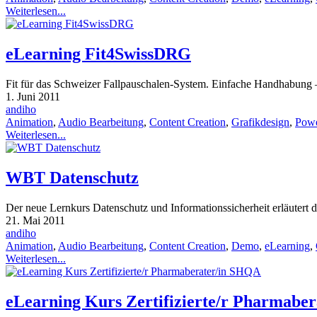
Weiterlesen...
eLearning Fit4SwissDRG
Fit für das Schweizer Fallpauschalen-System. Einfache Handhabung —
1. Juni 2011
andiho
Animation
,
Audio Bearbeitung
,
Content Creation
,
Grafikdesign
,
Powe
Weiterlesen...
WBT Datenschutz
Der neue Lernkurs Datenschutz und Informationssicherheit erläutert 
21. Mai 2011
andiho
Animation
,
Audio Bearbeitung
,
Content Creation
,
Demo
,
eLearning
,
Weiterlesen...
eLearning Kurs Zertifizierte/r Pharmabe