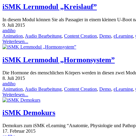
iSMK Lernmodul „Kreislauf”
In diesem Modul können Sie als Passagier in einem kleinen U-Boot 
9. Juli 2015
andiho
Animation
,
Audio Bearbeitung
,
Content Creation
,
Demo
,
eLearning
,
Weiterlesen...
iSMK Lernmodul „Hormonsystem”
Die Hormone des menschlichen Körpers werden in diesen zwei Modul
8. Juli 2015
andiho
Animation
,
Audio Bearbeitung
,
Content Creation
,
Demo
,
eLearning
,
Weiterlesen...
iSMK Demokurs
Demokurs zum iSMK eLearning “Anatomie, Physiologie und Pathop
17. Februar 2015