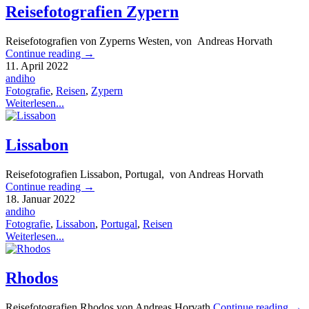
Reisefotografien Zypern
Reisefotografien von Zyperns Westen, von Andreas Horvath
Continue reading
→
11. April 2022
andiho
Fotografie
,
Reisen
,
Zypern
Weiterlesen...
Lissabon
Reisefotografien Lissabon, Portugal, von Andreas Horvath
Continue reading
→
18. Januar 2022
andiho
Fotografie
,
Lissabon
,
Portugal
,
Reisen
Weiterlesen...
Rhodos
Reisefotografien Rhodos von Andreas Horvath
Continue reading
→