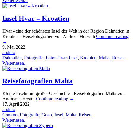
Weiterlesen...
Insel Hvar – Kroatien
Hvar - eine der schönsten Insel der Welt in der Region Dalmatien in
Kroatien - Reisefotografien von Andreas Horvath
Continue reading
→
9. Mai 2022
andiho
Dalmatien
,
Fotografie
,
Fotos Hvar
,
Insel
,
Krotaien
,
Malta
,
Reisen
Weiterlesen...
Reisefotografien Malta
Kleine Inseln mit großer Geschichte - Reisefotografien Malta von
Andreas Horvath
Continue reading
→
17. April 2022
andiho
Comino
,
Fotografie
,
Gozo
,
Insel
,
Malta
,
Reisen
Weiterlesen...