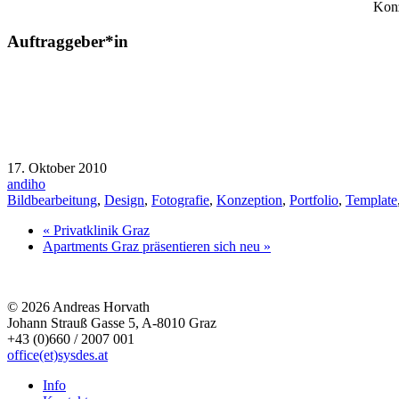
Konz
Auftraggeber*in
17. Oktober 2010
andiho
Bildbearbeitung
,
Design
,
Fotografie
,
Konzeption
,
Portfolio
,
Template
« Privatklinik Graz
Apartments Graz präsentieren sich neu »
© 2026 Andreas Horvath
Johann Strauß Gasse 5, A-8010 Graz
+43 (0)660 / 2007 001
office(et)sysdes.at
Info