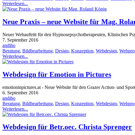
Weiterlesen...
Neue Praxis – neue Website für Mag. Rol
Neuer Webauftritt für den Hypnosepsychotherapeuten, Klinischen 
7. September 2016
andiho
Beratung
,
Bildbearbeitung
,
Design
,
Konzeption
,
Webdesign
,
Webpro
Weiterlesen...
Webdesign für Emotion in Pictures
emotioninpictures.at - Neue Website für den Grazer Action- und Spo
6. September 2016
andiho
Beratung
,
Bildbearbeitung
,
Design
,
Konzeption
,
Webdesign
,
Webpro
Weiterlesen...
Webdesign für Betr.oec. Christa Sprenger