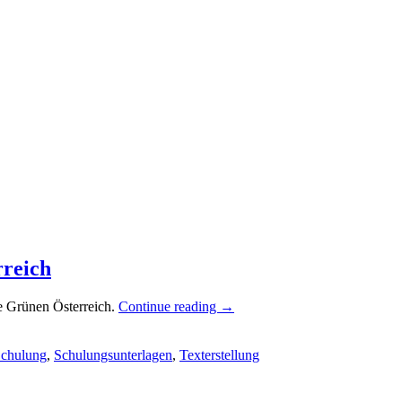
rreich
e Grünen Österreich.
Continue reading
→
chulung
,
Schulungsunterlagen
,
Texterstellung