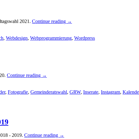
ndtagswahl 2021.
Continue reading
→
ch
,
Webdesign
,
Webprogrammierung
,
Wordpress
020.
Continue reading
→
der
,
Fotografie
,
Gemeinderatswahl
,
GRW
,
Inserate
,
Instagram
,
Kalende
019
2018 - 2019.
Continue reading
→