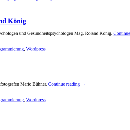
and König
Psychologen und Gesundheitspsychologen Mag. Roland König.
Continue
grammierung
,
Wordpress
rtfotografen Mario Bühner.
Continue reading
→
grammierung
,
Wordpress