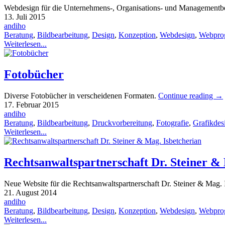
Webdesign für die Unternehmens-, Organisations- und Managementber
13. Juli 2015
andiho
Beratung
,
Bildbearbeitung
,
Design
,
Konzeption
,
Webdesign
,
Webpro
Weiterlesen...
Fotobücher
Diverse Fotobücher in verscheidenen Formaten.
Continue reading
→
17. Februar 2015
andiho
Beratung
,
Bildbearbeitung
,
Druckvorbereitung
,
Fotografie
,
Grafikdes
Weiterlesen...
Rechtsanwaltspartnerschaft Dr. Steiner &
Neue Website für die Rechtsanwaltspartnerschaft Dr. Steiner & Mag. 
21. August 2014
andiho
Beratung
,
Bildbearbeitung
,
Design
,
Konzeption
,
Webdesign
,
Webpro
Weiterlesen...