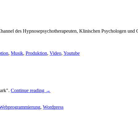
e-Channel des Hypnosepsychotherapeuten, Klinischen Psychologen und 
tion
,
Musik
,
Produktion
,
Video
,
Youtube
mark".
Continue reading
→
Webprogrammierung
,
Wordpress