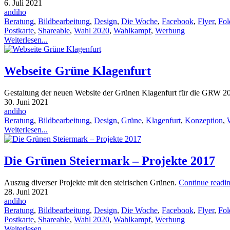
6. Juli 2021
andiho
Beratung
,
Bildbearbeitung
,
Design
,
Die Woche
,
Facebook
,
Flyer
,
Fol
Postkarte
,
Shareable
,
Wahl 2020
,
Wahlkampf
,
Werbung
Weiterlesen...
Webseite Grüne Klagenfurt
Gestaltung der neuen Website der Grünen Klagenfurt für die GRW 2
30. Juni 2021
andiho
Beratung
,
Bildbearbeitung
,
Design
,
Grüne
,
Klagenfurt
,
Konzeption
,
Weiterlesen...
Die Grünen Steiermark – Projekte 2017
Auszug diverser Projekte mit den steirischen Grünen.
Continue readi
28. Juni 2021
andiho
Beratung
,
Bildbearbeitung
,
Design
,
Die Woche
,
Facebook
,
Flyer
,
Fol
Postkarte
,
Shareable
,
Wahl 2020
,
Wahlkampf
,
Werbung
Weiterlesen...