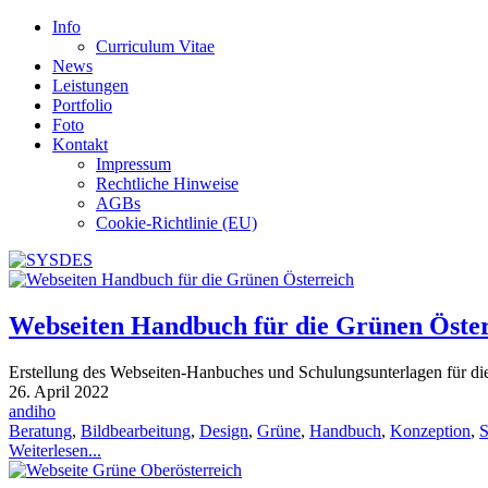
Info
Curriculum Vitae
News
Leistungen
Portfolio
Foto
Kontakt
Impressum
Rechtliche Hinweise
AGBs
Cookie-Richtlinie (EU)
Webseiten Handbuch für die Grünen Öste
Erstellung des Webseiten-Hanbuches und Schulungsunterlagen für di
26. April 2022
andiho
Beratung
,
Bildbearbeitung
,
Design
,
Grüne
,
Handbuch
,
Konzeption
,
S
Weiterlesen...