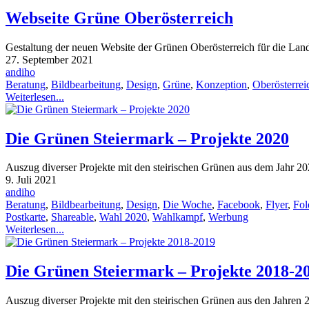
Webseite Grüne Oberösterreich
Gestaltung der neuen Website der Grünen Oberösterreich für die La
27. September 2021
andiho
Beratung
,
Bildbearbeitung
,
Design
,
Grüne
,
Konzeption
,
Oberösterrei
Weiterlesen...
Die Grünen Steiermark – Projekte 2020
Auszug diverser Projekte mit den steirischen Grünen aus dem Jahr 2
9. Juli 2021
andiho
Beratung
,
Bildbearbeitung
,
Design
,
Die Woche
,
Facebook
,
Flyer
,
Fol
Postkarte
,
Shareable
,
Wahl 2020
,
Wahlkampf
,
Werbung
Weiterlesen...
Die Grünen Steiermark – Projekte 2018-2
Auszug diverser Projekte mit den steirischen Grünen aus den Jahren 