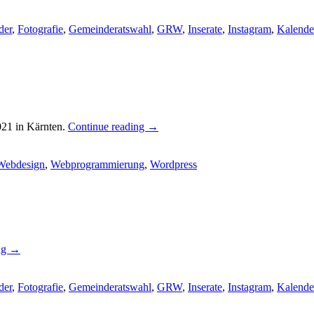
der
,
Fotografie
,
Gemeinderatswahl
,
GRW
,
Inserate
,
Instagram
,
Kalende
021 in Kärnten.
Continue reading
→
Webdesign
,
Webprogrammierung
,
Wordpress
ng
→
der
,
Fotografie
,
Gemeinderatswahl
,
GRW
,
Inserate
,
Instagram
,
Kalende