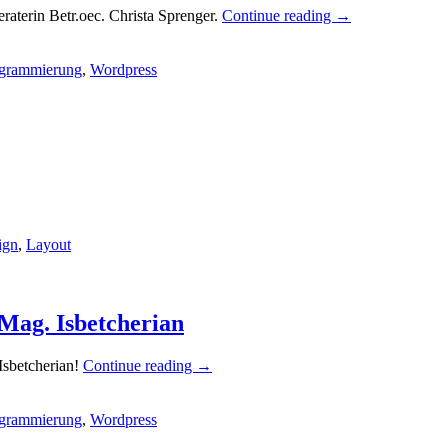
aterin Betr.oec. Christa Sprenger.
Continue reading
→
grammierung
,
Wordpress
ign
,
Layout
 Mag. Isbetcherian
Isbetcherian!
Continue reading
→
grammierung
,
Wordpress