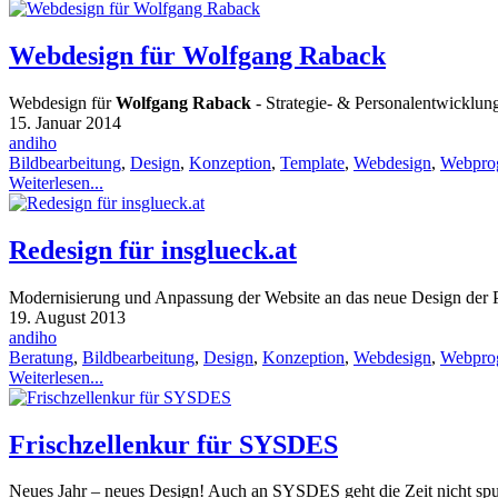
Webdesign für Wolfgang Raback
Webdesign für
Wolfgang Raback
- Strategie- & Personalentwicklun
15. Januar 2014
andiho
Bildbearbeitung
,
Design
,
Konzeption
,
Template
,
Webdesign
,
Webpro
Weiterlesen...
Redesign für insglueck.at
Modernisierung und Anpassung der Website an das neue Design der
19. August 2013
andiho
Beratung
,
Bildbearbeitung
,
Design
,
Konzeption
,
Webdesign
,
Webpro
Weiterlesen...
Frischzellenkur für SYSDES
Neues Jahr – neues Design! Auch an SYSDES geht die Zeit nicht spur