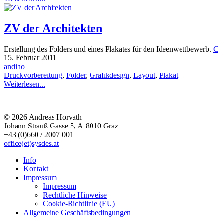
ZV der Architekten
Erstellung des Folders und eines Plakates für den Ideenwettbewerb.
C
15. Februar 2011
andiho
Druckvorbereitung
,
Folder
,
Grafikdesign
,
Layout
,
Plakat
Weiterlesen...
© 2026 Andreas Horvath
Johann Strauß Gasse 5, A-8010 Graz
+43 (0)660 / 2007 001
office(et)sysdes.at
Info
Kontakt
Impressum
Impressum
Rechtliche Hinweise
Cookie-Richtlinie (EU)
Allgemeine Geschäftsbedingungen