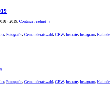
019
2018 - 2019.
Continue reading
→
der
,
Fotografie
,
Gemeinderatswahl
,
GRW
,
Inserate
,
Instagram
,
Kalende
ng
→
der
,
Fotografie
,
Gemeinderatswahl
,
GRW
,
Inserate
,
Instagram
,
Kalende