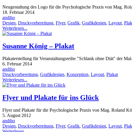
Neugestaltung des Logo für die Psychologische Praxis von Mag. Ro
18. Februar 2014
andiho
Design
,
Druckvorbereitung
,
Flyer
,
Grafik
,
Grafikdesign
,
Layout
,
Plak
Weiterlesen...
Susanne König – Plakat
Plakaterstellung für Veranstaltungsreihe "Schlank ohne Diät" der Ma
6. Februar 2014
andiho
Druckvorbereitung
,
Grafikdesign
,
Konzeption
,
Layout
,
Plakat
Weiterlesen...
Flyer und Plakate für ins Glück
Flyer und Plakate für die Psychologische Praxis von Mag. Roland Kö
5. August 2012
andiho
Design
,
Druckvorbereitung
,
Flyer
,
Grafik
,
Grafikdesign
,
Layout
,
Plak
Weiterlesen...