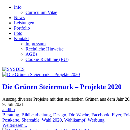
Info
Curriculum Vitae
News
Leistungen
Portfolio
Foto
Kontakt
Impressum
Rechtliche Hinweise
AGBs
Cookie-Richtlinie (EU)
Die Grünen Steiermark – Projekte 2020
Auszug diverser Projekte mit den steirischen Grünen aus dem Jahr 2
9. Juli 2021
andiho
Beratung
,
Bildbearbeitung
,
Design
,
Die Woche
,
Facebook
,
Flyer
,
Fol
Postkarte
,
Shareable
,
Wahl 2020
,
Wahlkampf
,
Werbung
Weiterlesen...