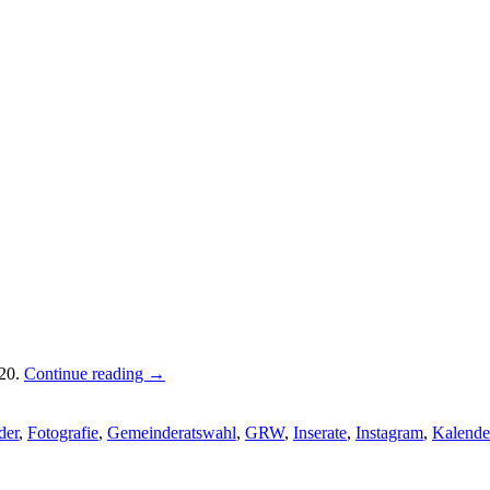
020.
Continue reading
→
der
,
Fotografie
,
Gemeinderatswahl
,
GRW
,
Inserate
,
Instagram
,
Kalende