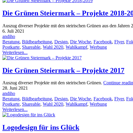
Die Grünen Steiermark – Projekte 2018-2
Auszug diverser Projekte mit den steirischen Grünen aus den Jahren 
6. Juli 2021
andiho
Beratung
,
Bildbearbeitung
,
Design
,
Die Woche
,
Facebook
,
Flyer
,
Fol
Postkarte
,
Shareable
,
Wahl 2020
,
Wahlkampf
,
Werbung
Weiterlesen...
Die Grünen Steiermark – Projekte 2017
Auszug diverser Projekte mit den steirischen Grünen.
Continue readi
28. Juni 2021
andiho
Beratung
,
Bildbearbeitung
,
Design
,
Die Woche
,
Facebook
,
Flyer
,
Fol
Postkarte
,
Shareable
,
Wahl 2020
,
Wahlkampf
,
Werbung
Weiterlesen...
Logodesign für ins Glück