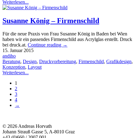
Weiterlesen...
Susanne König – Firmenschild
Für die neue Praxis von Frau Susanne König in Baden bei Wien
haben wir ein passendes Firmenschild aus Acrylglas erstellt. Druck
bei druck.at.
Continue reading
→
15. Januar 2015
andiho
Beratung
,
Design
,
Druckvorbereitung
,
Firmenschild
,
Grafikdesign
,
Konzeption
,
Layout
Weiterlesen...
1
2
3
4
→
© 2026 Andreas Horvath
Johann Strauß Gasse 5, A-8010 Graz
+43 (0)660 / 2007 001