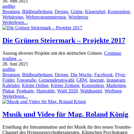
30. Juni 2021
andiho
Beratung
,
Bildbearbeitung
,
Design
,
Grüne
,
Klagenfurt
,
Konzeption
,
Webdesign
,
Webprogrammierung
,
Wordpress
Weiterlesen...
Die Grünen Steiermark – Projekte 2017
Auszug diverser Projekte mit den steirischen Grünen.
Continue
reading
→
28. Juni 2021
andiho
Beratung
,
Bildbearbeitung
,
Design
,
Die Woche
,
Facebook
,
Flyer
,
Folder
,
Fotografie
,
Gemeinderatswahl
,
GRW
,
Inserate
,
Instagram
,
Kalender
,
Kleine Online
,
Kleine Zeitung
,
Konzeption
,
Marketing
,
Plakat
,
Postkarte
,
Shareable
,
Wahl 2020
,
Wahlkampf
,
Werbung
Weiterlesen...
Musik und Video für Mag. Roland König
Erstellung der Introanimation und der Musik für den neuen Youtube-
Channel des Hypnosepsychotherapeuten, Klinischen Psychologen