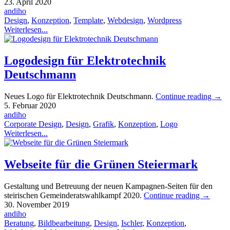
23. April 2020
andiho
Design
,
Konzeption
,
Template
,
Webdesign
,
Wordpress
Weiterlesen...
Logodesign für Elektrotechnik
Deutschmann
Neues Logo für Elektrotechnik Deutschmann.
Continue reading
→
5. Februar 2020
andiho
Corporate Design
,
Design
,
Grafik
,
Konzeption
,
Logo
Weiterlesen...
Webseite für die Grünen Steiermark
Gestaltung und Betreuung der neuen Kampagnen-Seiten für den
steirischen Gemeinderatswahlkampf 2020.
Continue reading
→
30. November 2019
andiho
Beratung
,
Bildbearbeitung
,
Design
,
Ischler
,
Konzeption
,