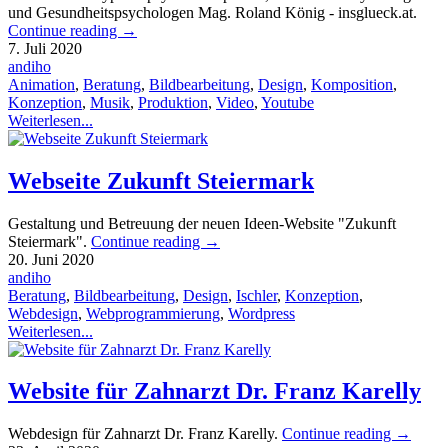
und Gesundheitspsychologen Mag. Roland König - insglueck.at.
Continue reading
→
7. Juli 2020
andiho
Animation
,
Beratung
,
Bildbearbeitung
,
Design
,
Komposition
,
Konzeption
,
Musik
,
Produktion
,
Video
,
Youtube
Weiterlesen...
Webseite Zukunft Steiermark
Gestaltung und Betreuung der neuen Ideen-Website "Zukunft
Steiermark".
Continue reading
→
20. Juni 2020
andiho
Beratung
,
Bildbearbeitung
,
Design
,
Ischler
,
Konzeption
,
Webdesign
,
Webprogrammierung
,
Wordpress
Weiterlesen...
Website für Zahnarzt Dr. Franz Karelly
Webdesign für Zahnarzt Dr. Franz Karelly.
Continue reading
→