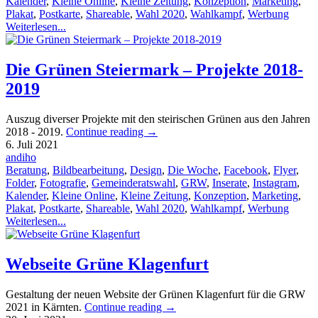
Kalender
,
Kleine Online
,
Kleine Zeitung
,
Konzeption
,
Marketing
,
Plakat
,
Postkarte
,
Shareable
,
Wahl 2020
,
Wahlkampf
,
Werbung
Weiterlesen...
Die Grünen Steiermark – Projekte 2018-
2019
Auszug diverser Projekte mit den steirischen Grünen aus den Jahren
2018 - 2019.
Continue reading
→
6. Juli 2021
andiho
Beratung
,
Bildbearbeitung
,
Design
,
Die Woche
,
Facebook
,
Flyer
,
Folder
,
Fotografie
,
Gemeinderatswahl
,
GRW
,
Inserate
,
Instagram
,
Kalender
,
Kleine Online
,
Kleine Zeitung
,
Konzeption
,
Marketing
,
Plakat
,
Postkarte
,
Shareable
,
Wahl 2020
,
Wahlkampf
,
Werbung
Weiterlesen...
Webseite Grüne Klagenfurt
Gestaltung der neuen Website der Grünen Klagenfurt für die GRW
2021 in Kärnten.
Continue reading
→