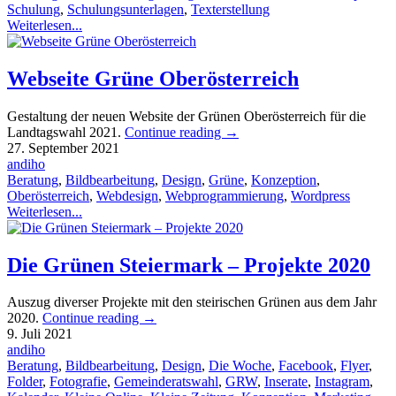
Schulung
,
Schulungsunterlagen
,
Texterstellung
Weiterlesen...
Webseite Grüne Oberösterreich
Gestaltung der neuen Website der Grünen Oberösterreich für die
Landtagswahl 2021.
Continue reading
→
27. September 2021
andiho
Beratung
,
Bildbearbeitung
,
Design
,
Grüne
,
Konzeption
,
Oberösterreich
,
Webdesign
,
Webprogrammierung
,
Wordpress
Weiterlesen...
Die Grünen Steiermark – Projekte 2020
Auszug diverser Projekte mit den steirischen Grünen aus dem Jahr
2020.
Continue reading
→
9. Juli 2021
andiho
Beratung
,
Bildbearbeitung
,
Design
,
Die Woche
,
Facebook
,
Flyer
,
Folder
,
Fotografie
,
Gemeinderatswahl
,
GRW
,
Inserate
,
Instagram
,