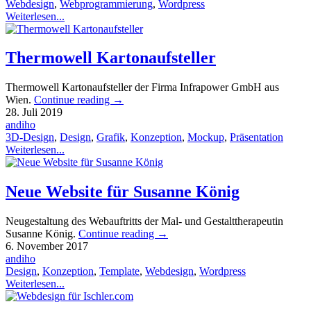
Webdesign
,
Webprogrammierung
,
Wordpress
Weiterlesen...
Thermowell Kartonaufsteller
Thermowell Kartonaufsteller der Firma Infrapower GmbH aus
Wien.
Continue reading
→
28. Juli 2019
andiho
3D-Design
,
Design
,
Grafik
,
Konzeption
,
Mockup
,
Präsentation
Weiterlesen...
Neue Website für Susanne König
Neugestaltung des Webauftritts der Mal- und Gestalttherapeutin
Susanne König.
Continue reading
→
6. November 2017
andiho
Design
,
Konzeption
,
Template
,
Webdesign
,
Wordpress
Weiterlesen...