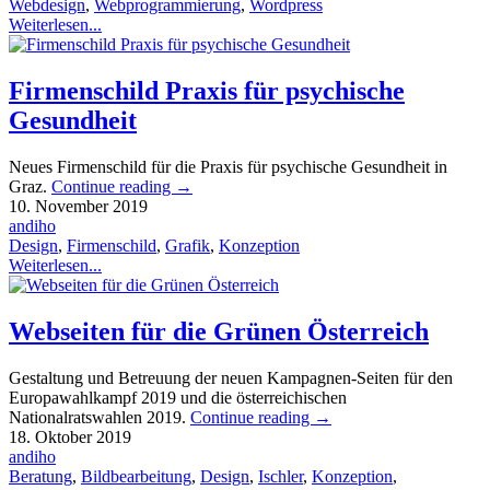
Webdesign
,
Webprogrammierung
,
Wordpress
Weiterlesen...
Firmenschild Praxis für psychische
Gesundheit
Neues Firmenschild für die Praxis für psychische Gesundheit in
Graz.
Continue reading
→
10. November 2019
andiho
Design
,
Firmenschild
,
Grafik
,
Konzeption
Weiterlesen...
Webseiten für die Grünen Österreich
Gestaltung und Betreuung der neuen Kampagnen-Seiten für den
Europawahlkampf 2019 und die österreichischen
Nationalratswahlen 2019.
Continue reading
→
18. Oktober 2019
andiho
Beratung
,
Bildbearbeitung
,
Design
,
Ischler
,
Konzeption
,