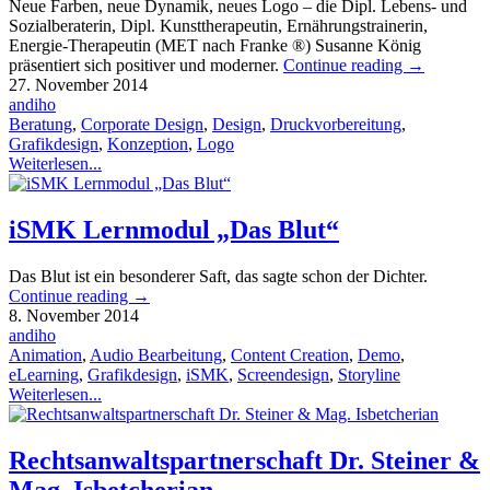
Neue Farben, neue Dynamik, neues Logo – die Dipl. Lebens- und
Sozialberaterin, Dipl. Kunsttherapeutin, Ernährungstrainerin,
Energie-Therapeutin (MET nach Franke ®) Susanne König
präsentiert sich positiver und moderner.
Continue reading
→
27. November 2014
andiho
Beratung
,
Corporate Design
,
Design
,
Druckvorbereitung
,
Grafikdesign
,
Konzeption
,
Logo
Weiterlesen...
iSMK Lernmodul „Das Blut“
Das Blut ist ein besonderer Saft, das sagte schon der Dichter.
Continue reading
→
8. November 2014
andiho
Animation
,
Audio Bearbeitung
,
Content Creation
,
Demo
,
eLearning
,
Grafikdesign
,
iSMK
,
Screendesign
,
Storyline
Weiterlesen...
Rechtsanwaltspartnerschaft Dr. Steiner &
Mag. Isbetcherian