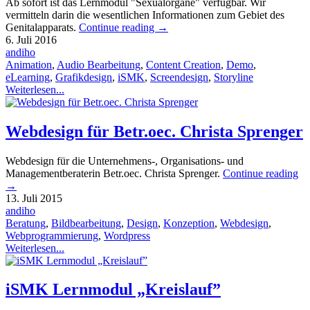
Ab sofort ist das Lernmodul "Sexualorgane" verfügbar. Wir
vermitteln darin die wesentlichen Informationen zum Gebiet des
Genitalapparats.
Continue reading
→
6. Juli 2016
andiho
Animation
,
Audio Bearbeitung
,
Content Creation
,
Demo
,
eLearning
,
Grafikdesign
,
iSMK
,
Screendesign
,
Storyline
Weiterlesen...
Webdesign für Betr.oec. Christa Sprenger
Webdesign für die Unternehmens-, Organisations- und
Managementberaterin Betr.oec. Christa Sprenger.
Continue reading
→
13. Juli 2015
andiho
Beratung
,
Bildbearbeitung
,
Design
,
Konzeption
,
Webdesign
,
Webprogrammierung
,
Wordpress
Weiterlesen...
iSMK Lernmodul „Kreislauf”