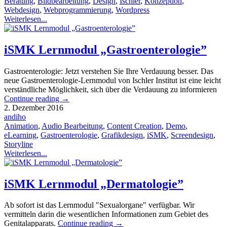
Beratung
,
Bildbearbeitung
,
Design
,
Ischler
,
Konzeption
,
Webdesign
,
Webprogrammierung
,
Wordpress
Weiterlesen...
iSMK Lernmodul „Gastroenterologie”
Gastroenterologie: Jetzt verstehen Sie Ihre Verdauung besser. Das
neue Gastroenterologie-Lernmodul von Ischler Institut ist eine leicht
verständliche Möglichkeit, sich über die Verdauung zu informieren
Continue reading
→
2. Dezember 2016
andiho
Animation
,
Audio Bearbeitung
,
Content Creation
,
Demo
,
eLearning
,
Gastroenterologie
,
Grafikdesign
,
iSMK
,
Screendesign
,
Storyline
Weiterlesen...
iSMK Lernmodul „Dermatologie”
Ab sofort ist das Lernmodul "Sexualorgane" verfügbar. Wir
vermitteln darin die wesentlichen Informationen zum Gebiet des
Genitalapparats.
Continue reading
→