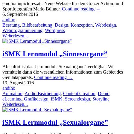
emotioninpictures.at - Neue Website für den Grazer Action- und
Sportfotografen Mario Bühner.
Continue reading
→
6. September 2016
andiho
Beratung
,
Bildbearbeitung
,
Design
,
Konzeption
,
Webdesign
,
Webprogrammierung
,
Wordpress
Weiterlesen...
iSMK Lernmodul „Sinnesorgane”
Ab sofort ist das Lernmodul "Sexualorgane" verfügbar. Wir
vermitteln darin die wesentlichen Informationen zum Gebiet des
Genitalapparats.
Continue reading
→
19. August 2016
andiho
Animation
,
Audio Bearbeitung
,
Content Creation
,
Demo
,
eLearning
,
Grafikdesign
,
iSMK
,
Screendesign
,
Storyline
Weiterlesen...
iSMK Lernmodul „Sexualorgane”