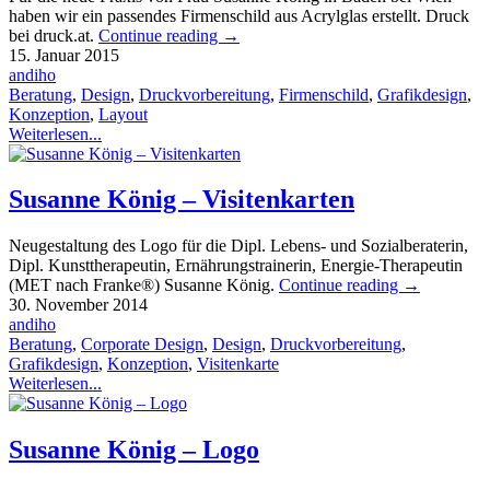
haben wir ein passendes Firmenschild aus Acrylglas erstellt. Druck
bei druck.at.
Continue reading
→
15. Januar 2015
andiho
Beratung
,
Design
,
Druckvorbereitung
,
Firmenschild
,
Grafikdesign
,
Konzeption
,
Layout
Weiterlesen...
Susanne König – Visitenkarten
Neugestaltung des Logo für die Dipl. Lebens- und Sozialberaterin,
Dipl. Kunsttherapeutin, Ernährungstrainerin, Energie-Therapeutin
(MET nach Franke®) Susanne König.
Continue reading
→
30. November 2014
andiho
Beratung
,
Corporate Design
,
Design
,
Druckvorbereitung
,
Grafikdesign
,
Konzeption
,
Visitenkarte
Weiterlesen...
Susanne König – Logo