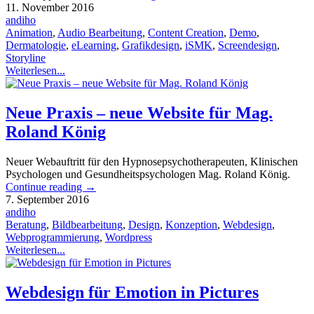
11. November 2016
andiho
Animation
,
Audio Bearbeitung
,
Content Creation
,
Demo
,
Dermatologie
,
eLearning
,
Grafikdesign
,
iSMK
,
Screendesign
,
Storyline
Weiterlesen...
Neue Praxis – neue Website für Mag.
Roland König
Neuer Webauftritt für den Hypnosepsychotherapeuten, Klinischen
Psychologen und Gesundheitspsychologen Mag. Roland König.
Continue reading
→
7. September 2016
andiho
Beratung
,
Bildbearbeitung
,
Design
,
Konzeption
,
Webdesign
,
Webprogrammierung
,
Wordpress
Weiterlesen...
Webdesign für Emotion in Pictures