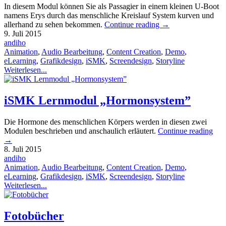
In diesem Modul können Sie als Passagier in einem kleinen U-Boot
namens Erys durch das menschliche Kreislauf System kurven und
allerhand zu sehen bekommen.
Continue reading
→
9. Juli 2015
andiho
Animation
,
Audio Bearbeitung
,
Content Creation
,
Demo
,
eLearning
,
Grafikdesign
,
iSMK
,
Screendesign
,
Storyline
Weiterlesen...
iSMK Lernmodul „Hormonsystem”
Die Hormone des menschlichen Körpers werden in diesen zwei
Modulen beschrieben und anschaulich erläutert.
Continue reading
→
8. Juli 2015
andiho
Animation
,
Audio Bearbeitung
,
Content Creation
,
Demo
,
eLearning
,
Grafikdesign
,
iSMK
,
Screendesign
,
Storyline
Weiterlesen...
Fotobücher