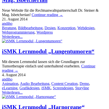
Neue Website für die Rechtsanwaltspartnerschaft Dr. Steiner &
Mag. Isbetcherian!
Continue reading
→
21. August 2014
andiho
Beratung
,
Bildbearbeitung
,
Design
,
Konzeption
,
Webdesign
,
Webprogrammierung
,
Wordpress
Weiterlesen...
iSMK Lernmodul „Lungentumoren“
Mit diesem Lernmodul lassen sich die Grundlagen zur
Tumortherapie einfach und unterhaltend erarbeiten.
Continue
reading
→
4. August 2014
andiho
Animation
,
Audio Bearbeitung
,
Content Creation
,
Demo
,
eLearning
,
Grafikdesign
,
iSMK
,
Screendesign
,
Storyline
Weiterlesen...
iSMK Lernmodul „Harnorgane“