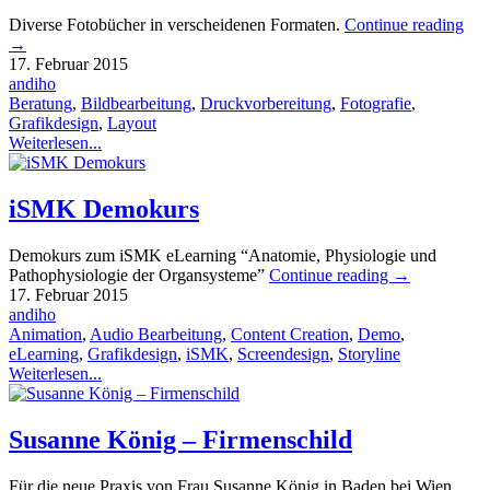
Diverse Fotobücher in verscheidenen Formaten.
Continue reading
→
17. Februar 2015
andiho
Beratung
,
Bildbearbeitung
,
Druckvorbereitung
,
Fotografie
,
Grafikdesign
,
Layout
Weiterlesen...
iSMK Demokurs
Demokurs zum iSMK eLearning “Anatomie, Physiologie und
Pathophysiologie der Organsysteme”
Continue reading
→
17. Februar 2015
andiho
Animation
,
Audio Bearbeitung
,
Content Creation
,
Demo
,
eLearning
,
Grafikdesign
,
iSMK
,
Screendesign
,
Storyline
Weiterlesen...
Susanne König – Firmenschild
Für die neue Praxis von Frau Susanne König in Baden bei Wien