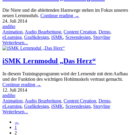
Die Niere und die ableitenden Harnwege stehen im Fokus unseres
neuen Lernmoduls.
Continue reading
→
24. Juli 2014
andiho
Animation
,
Audio Bearbeitung
,
Content Creation
,
Demo
,
eLearning
,
Grafikdesign
,
iSMK
,
Screendesign
,
Storyline
Weiterlesen...
iSMK Lernmodul „Das Herz“
In diesem Trainingsprogramm wird der Lernende mit dem Aufbau
und der Funktion des wichtigen Hohlmuskels vertraut gemacht.
Continue reading
→
12. Juli 2014
andiho
Animation
,
Audio Bearbeitung
,
Content Creation
,
Demo
,
eLearning
,
Grafikdesign
,
iSMK
,
Screendesign
,
Storyline
Weiterlesen...
←
1
2