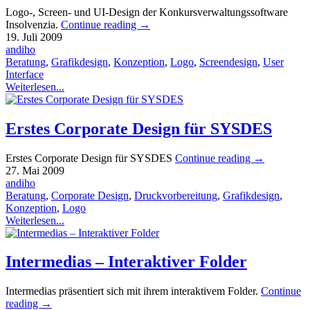
Logo-, Screen- und UI-Design der Konkursverwaltungssoftware
Insolvenzia.
Continue reading
→
19. Juli 2009
andiho
Beratung
,
Grafikdesign
,
Konzeption
,
Logo
,
Screendesign
,
User
Interface
Weiterlesen...
Erstes Corporate Design für SYSDES
Erstes Corporate Design für SYSDES
Continue reading
→
27. Mai 2009
andiho
Beratung
,
Corporate Design
,
Druckvorbereitung
,
Grafikdesign
,
Konzeption
,
Logo
Weiterlesen...
Intermedias – Interaktiver Folder
Intermedias präsentiert sich mit ihrem interaktivem Folder.
Continue
reading
→