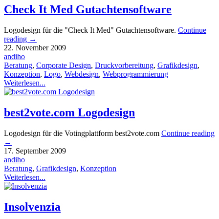
Check It Med Gutachtensoftware
Logodesign für die "Check It Med" Gutachtensoftware.
Continue
reading
→
22. November 2009
andiho
Beratung
,
Corporate Design
,
Druckvorbereitung
,
Grafikdesign
,
Konzeption
,
Logo
,
Webdesign
,
Webprogrammierung
Weiterlesen...
best2vote.com Logodesign
Logodesign für die Votingplattform best2vote.com
Continue reading
→
17. September 2009
andiho
Beratung
,
Grafikdesign
,
Konzeption
Weiterlesen...
Insolvenzia