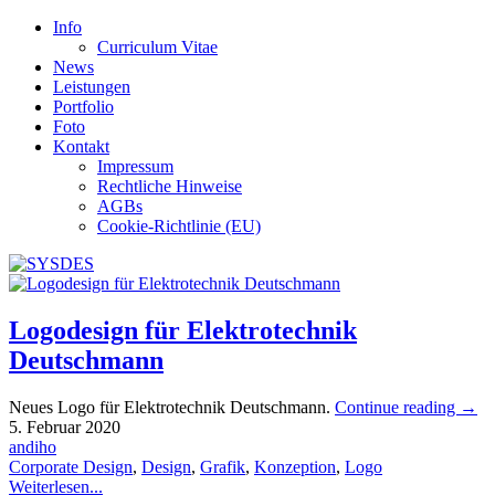
Info
Curriculum Vitae
News
Leistungen
Portfolio
Foto
Kontakt
Impressum
Rechtliche Hinweise
AGBs
Cookie-Richtlinie (EU)
Logodesign für Elektrotechnik
Deutschmann
Neues Logo für Elektrotechnik Deutschmann.
Continue reading
→
5. Februar 2020
andiho
Corporate Design
,
Design
,
Grafik
,
Konzeption
,
Logo
Weiterlesen...