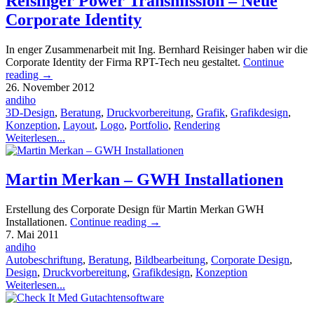
Reisinger Power Transmission – Neue
Corporate Identity
In enger Zusammenarbeit mit Ing. Bernhard Reisinger haben wir die
Corporate Identity der Firma RPT-Tech neu gestaltet.
Continue
reading
→
26. November 2012
andiho
3D-Design
,
Beratung
,
Druckvorbereitung
,
Grafik
,
Grafikdesign
,
Konzeption
,
Layout
,
Logo
,
Portfolio
,
Rendering
Weiterlesen...
Martin Merkan – GWH Installationen
Erstellung des Corporate Design für Martin Merkan GWH
Installationen.
Continue reading
→
7. Mai 2011
andiho
Autobeschriftung
,
Beratung
,
Bildbearbeitung
,
Corporate Design
,
Design
,
Druckvorbereitung
,
Grafikdesign
,
Konzeption
Weiterlesen...