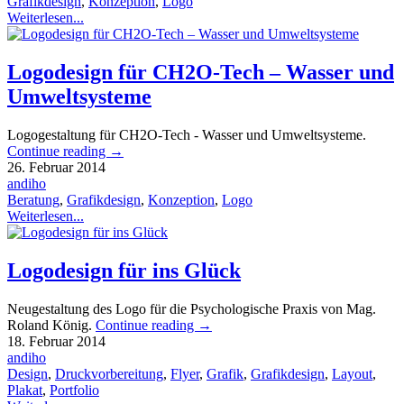
Grafikdesign
,
Konzeption
,
Logo
Weiterlesen...
Logodesign für CH2O-Tech – Wasser und
Umweltsysteme
Logogestaltung für CH2O-Tech - Wasser und Umweltsysteme.
Continue reading
→
26. Februar 2014
andiho
Beratung
,
Grafikdesign
,
Konzeption
,
Logo
Weiterlesen...
Logodesign für ins Glück
Neugestaltung des Logo für die Psychologische Praxis von Mag.
Roland König.
Continue reading
→
18. Februar 2014
andiho
Design
,
Druckvorbereitung
,
Flyer
,
Grafik
,
Grafikdesign
,
Layout
,
Plakat
,
Portfolio